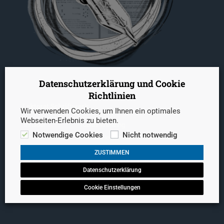
Datenschutzerklärung und Cookie
Richtlinien
Lektorat Schriftwerk
Wir verwenden Cookies, um Ihnen ein optimales
Webseiten-Erlebnis zu bieten.
Inhaber:
Tobias Wensing
Notwendige Cookies
Nicht notwendig
Postanschrift:
Gustav-Heinemann-Ufer 86
50968 Köln
ZUSTIMMEN
E-Mail:
kontakt@lektorat-schriftwerk.de
Datenschutzerklärung
Telefon:
(+49) 0179 422 904 5
USt.ID-Nr.:
DE336220453
Cookie Einstellungen